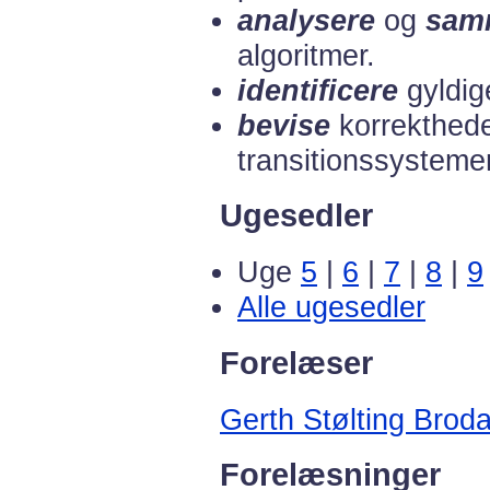
analysere
og
sam
algoritmer.
identificere
gyldige
bevise
korrekthede
transitionssystemer
Ugesedler
Uge
5
|
6
|
7
|
8
|
9
Alle ugesedler
Forelæser
Gerth Stølting Broda
Forelæsninger