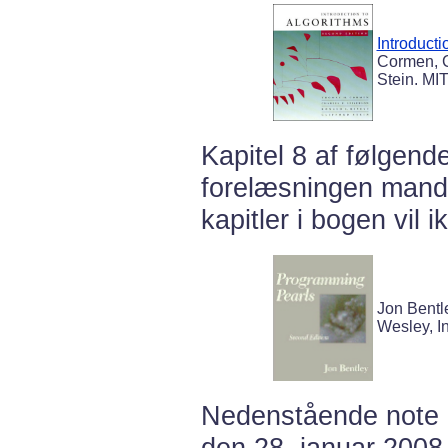
Introducti
Cormen, Ch
Stein. MI
Kapitel 8 af følgende 
forelæsningen manda
kapitler i bogen vil 
Jon Bentl
Wesley, I
Nedenstående note 
den 28. januar 2008