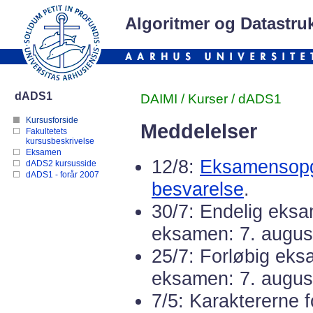
Algoritmer og Datastruk
dADS1
DAIMI
/
Kurser
/ dADS1
Kursusforside
Meddelelser
Fakultetets
kursusbeskrivelse
Eksamen
12/8:
Eksamensopg
dADS2 kursusside
dADS1 - forår 2007
besvarelse
.
30/7: Endelig eks
eksamen: 7. augus
25/7: Forløbig ek
eksamen: 7. augus
7/5: Karaktererne 