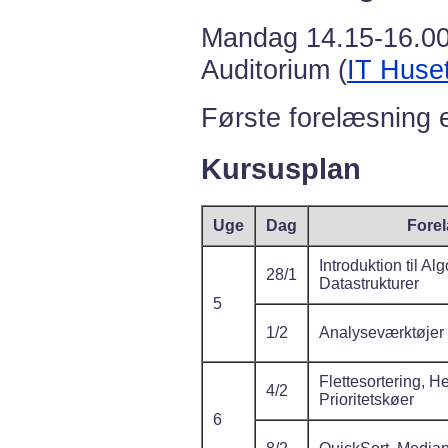
Mandag 14.15-16.00 
Auditorium (
IT Huse
Første forelæsning
Kursusplan
Uge
Dag
Fore
Introduktion til Al
28/1
Datastrukturer
5
1/2
Analyseværktøjer
Flettesortering, H
4/2
Prioritetskøer
6