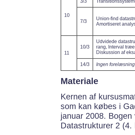
3/3
Transitionssystem
10
Union-find datastr
7/3
Amortiseret analy
Udvidede datastru
10/3
rang, Interval træe
Diskussion af ek
11
14/3
Ingen forelæsning
Materiale
Kernen af kursusmat
som kan købes i Gad
januar 2008. Bogen v
Datastrukturer 2 (4. 