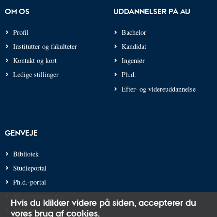
OM OS
UDDANNELSER PÅ AU
Profil
Bachelor
Institutter og fakulteter
Kandidat
Kontakt og kort
Ingeniør
Ledige stillinger
Ph.d.
Efter- og videreuddannelse
GENVEJE
Bibliotek
Studieportal
Ph.d.-portal
Medarbejderportal
Hvis du klikker videre på siden,
accepterer du
Alumneportal
vores brug af cookies
.