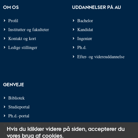
OM OS
UDDANNELSER PÅ AU
Profil
Bachelor
Institutter og fakulteter
Kandidat
Kontakt og kort
Ingeniør
Ledige stillinger
Ph.d.
Efter- og videreuddannelse
GENVEJE
Bibliotek
Studieportal
Ph.d.-portal
Medarbejderportal
Hvis du klikker videre på siden,
accepterer du
Alumneportal
vores brug af cookies
.