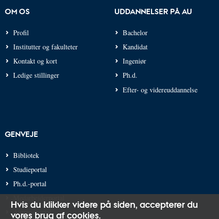
OM OS
UDDANNELSER PÅ AU
Profil
Bachelor
Institutter og fakulteter
Kandidat
Kontakt og kort
Ingeniør
Ledige stillinger
Ph.d.
Efter- og videreuddannelse
GENVEJE
Bibliotek
Studieportal
Ph.d.-portal
Medarbejderportal
Hvis du klikker videre på siden,
accepterer du
Alumneportal
vores brug af cookies
.