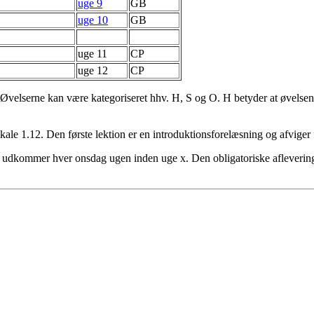
uge 9
GB
uge 10
GB
uge 11
CP
uge 12
CP
lserne kan være kategoriseret hhv. H, S og O. H betyder at øvelsen for
kale 1.12. Den første lektion er en introduktionsforelæsning og afviger f
kommer hver onsdag ugen inden uge x. Den obligatoriske afleveringopg