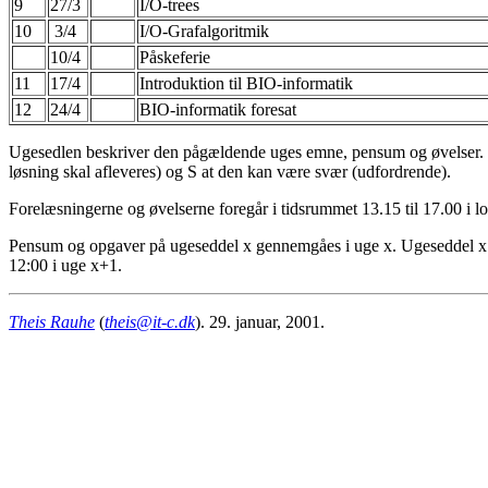
9
27/3
I/O-trees
10
3/4
I/O-Grafalgoritmik
10/4
Påskeferie
11
17/4
Introduktion til BIO-informatik
12
24/4
BIO-informatik foresat
Ugesedlen beskriver den pågældende uges emne, pensum og øvelser. Øve
løsning skal afleveres) og S at den kan være svær (udfordrende).
Forelæsningerne og øvelserne foregår i tidsrummet 13.15 til 17.00 i lo
Pensum og opgaver på ugeseddel x gennemgåes i uge x. Ugeseddel x ud
12:00 i uge x+1.
Theis Rauhe
(
theis@it-c.dk
). 29. januar, 2001.