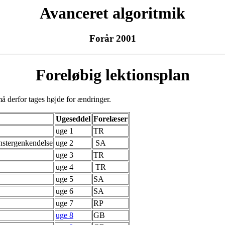
Avanceret algoritmik
Forår 2001
Foreløbig lektionsplan
må derfor tages højde for ændringer.
Ugeseddel
Forelæser
uge 1
TR
nstergenkendelse
uge 2
SA
uge 3
TR
uge 4
TR
uge 5
SA
uge 6
SA
uge 7
RP
uge 8
GB