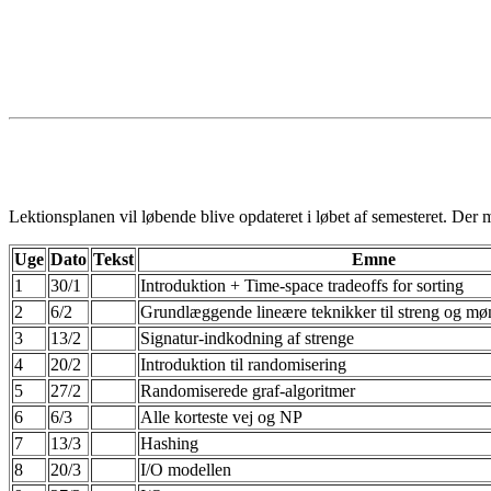
Lektionsplanen vil løbende blive opdateret i løbet af semesteret. Der 
Uge
Dato
Tekst
Emne
1
30/1
Introduktion + Time-space tradeoffs for sorting
2
6/2
Grundlæggende lineære teknikker til streng og mø
3
13/2
Signatur-indkodning af strenge
4
20/2
Introduktion til randomisering
5
27/2
Randomiserede graf-algoritmer
6
6/3
Alle korteste vej og NP
7
13/3
Hashing
8
20/3
I/O modellen