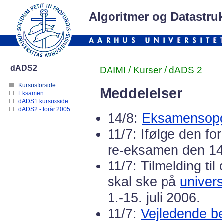
Algoritmer og Datastruk
dADS2
DAIMI
/
Kurser
/ dADS 2
Kursusforside
Meddelelser
Eksamen
dADS1 kursusside
dADS2 - forår 2005
14/8:
Eksamensopg
11/7: Ifølge den f
re-eksamen den 14
11/7: Tilmelding t
skal ske på
univers
1.-15. juli 2006.
11/7:
Vejledende b