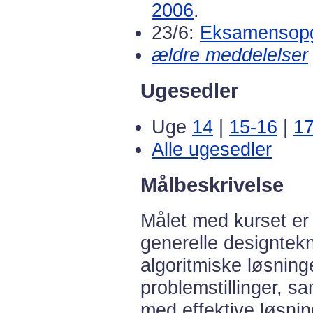
2006
.
23/6:
Eksamensopg
ældre meddelelser
Ugesedler
Uge
14
|
15-16
|
1
Alle ugesedler
Målbeskrivelse
Målet med kurset er 
generelle designtekni
algoritmiske løsning
problemstillinger, 
med effektive løsning