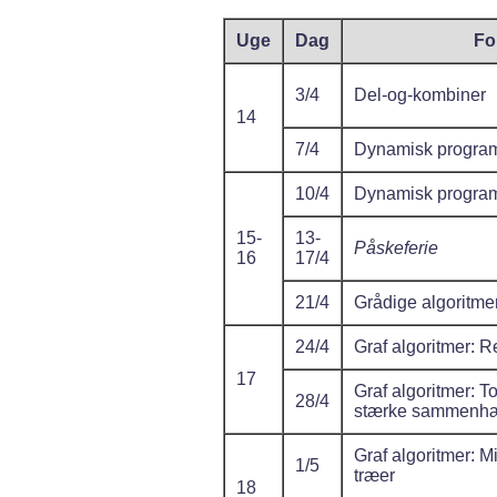
Uge
Dag
Fo
3/4
Del-og-kombiner
14
7/4
Dynamisk progra
10/4
Dynamisk progra
15-
13-
Påskeferie
16
17/4
21/4
Grådige algoritme
24/4
Graf algoritmer: 
17
Graf algoritmer: T
28/4
stærke sammenh
Graf algoritmer:
1/5
træer
18