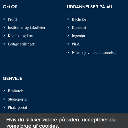
OM OS
UDDANNELSER PÅ AU
Profil
Bachelor
Institutter og fakulteter
Kandidat
Kontakt og kort
Ingeniør
Ledige stillinger
Ph.d.
Efter- og videreuddannelse
GENVEJE
Bibliotek
Studieportal
Ph.d.-portal
Medarbejderportal
Hvis du klikker videre på siden,
accepterer du
Alumneportal
vores brug af cookies
.