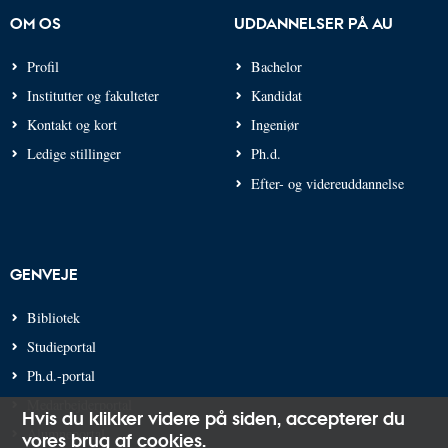
OM OS
UDDANNELSER PÅ AU
Profil
Bachelor
Institutter og fakulteter
Kandidat
Kontakt og kort
Ingeniør
Ledige stillinger
Ph.d.
Efter- og videreuddannelse
GENVEJE
Bibliotek
Studieportal
Ph.d.-portal
Medarbejderportal
Hvis du klikker videre på siden,
accepterer du
Alumneportal
vores brug af cookies
.