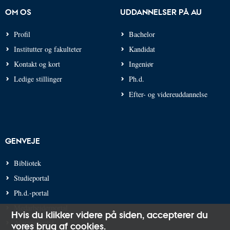
OM OS
UDDANNELSER PÅ AU
Profil
Bachelor
Institutter og fakulteter
Kandidat
Kontakt og kort
Ingeniør
Ledige stillinger
Ph.d.
Efter- og videreuddannelse
GENVEJE
Bibliotek
Studieportal
Ph.d.-portal
Medarbejderportal
Hvis du klikker videre på siden,
accepterer du
Alumneportal
vores brug af cookies
.